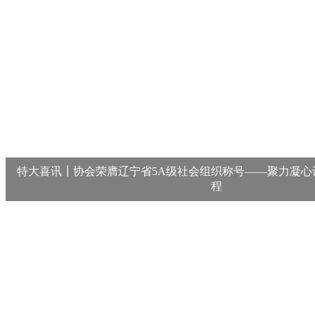
特大喜讯┃协会荣膺辽宁省5A级社会组织称号——聚力凝心
程