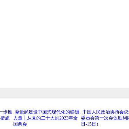
一步推
·
凝聚起建设中国式现代化的磅礴
·
中国人民政治协商会议
策措施
力量┃从党的二十大到2023年全
委员会第一次会议胜利闭
国两会
日-15日）