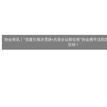
协会简讯┃“党建引领冰雪路•共迎全运新征程”协会携手沈阳
活动！