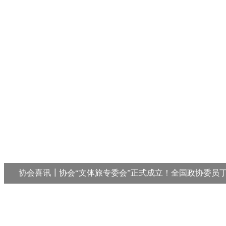
协会喜讯┃协会“文体旅专委会”正式成立！全国政协委员