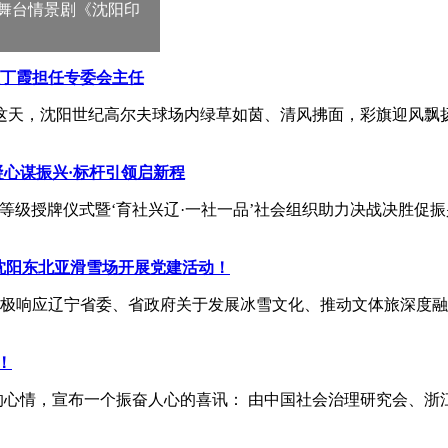
舞台情景剧《沈阳印
员丁霞担任专委会主任
10 日这天，沈阳世纪高尔夫球场内绿草如茵、清风拂面，彩旗迎
凝心谋振兴·标杆引领启新程
评估等级授牌仪式暨‘育社兴辽·一社一品’社会组织助力决战决胜促
沈阳东北亚滑雪场开展党建活动！
响应辽宁省委、省政府关于发展冰雪文化、推动文体旅深度融合的
！
心情，宣布一个振奋人心的喜讯： 由中国社会治理研究会、浙