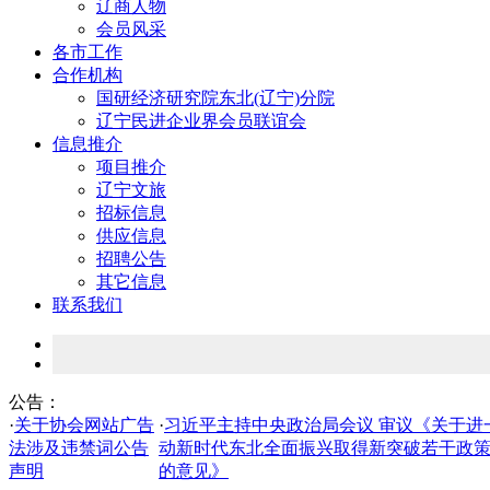
辽商人物
会员风采
各市工作
合作机构
国研经济研究院东北(辽宁)分院
辽宁民进企业界会员联谊会
信息推介
项目推介
辽宁文旅
招标信息
供应信息
招聘公告
其它信息
联系我们
公告：
·
关于协会网站广告
·
习近平主持中央政治局会议 审议《关于进
法涉及违禁词公告
动新时代东北全面振兴取得新突破若干政
声明
的意见》