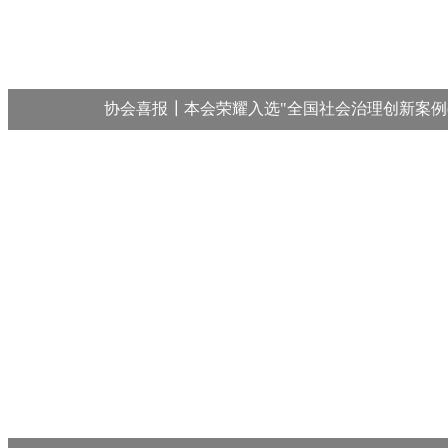
协会喜报┃本会荣耀入选"全国社会治理创新案例(20