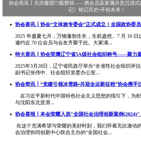
协会简讯┃共庆建国75载辉煌——携会员及家属共赏沉浸式
记》铭记历史•开创未来！
协会喜讯┃协会“文体旅专委会”正式成立！全国政协委
2025 年盛夏七月，万物蓬勃生长，生机盎然。7 月 
邀约近 70 位会员与会友齐聚于此。大家满...
特大喜讯┃协会荣膺辽宁省5A级社会组织称号——聚力
2025年3月28日，辽宁省民政厅举办“全省性社会组织
副书记张伟中、社会组织党委办公室...
协会简讯┃“党建引领冰雪路•共迎全运新征程”协会携手
在习近平新时代中国特色社会主义思想的指引下，为积极
与沈阳东北亚滑...
协会喜报┃本会荣耀入选"全国社会治理创新案例(2024)"
在这个充满希望与荣耀的美好时刻，我们怀着无比激动的
会治理协同创新中心联合主办的“全国社会...