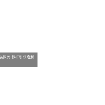
谋振兴·标杆引领启新